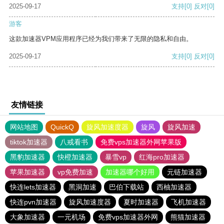
2025-09-17
支持
[0]
反对
[0]
游客
这款加速器VPM应用程序已经为我们带来了无限的隐私和自由。
2025-09-17
支持
[0]
反对
[0]
友情链接
网站地图
QuickQ
旋风加速度器
旋风
旋风加速
tiktok加速器
八戒看书
免费vps加速器外网苹果版
黑豹加速器
快橙加速器
暴雪vp
红海pro加速器
苹果加速器
vp免费加速
加速器哪个好用
元链加速器
快连lets加速器
黑洞加速
巴伯下载站
西柚加速器
快连pvn加速器
旋风加速度器
夏时加速器
飞机加速器
大象加速器
一元机场
免费vps加速器外网
熊猫加速器