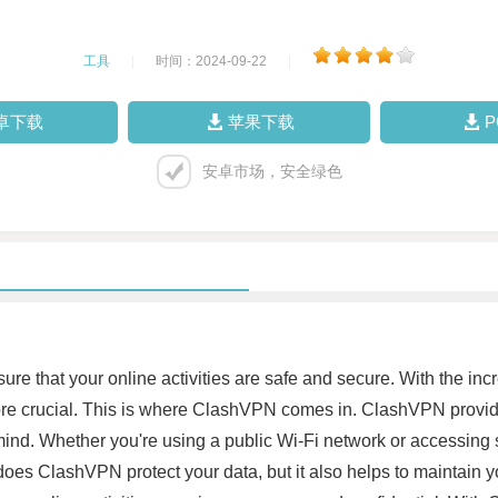
工具
|
时间：2024-09-22
|
卓下载
苹果下载
安卓市场，安全绿色
ensure that your online activities are safe and secure. With the 
ore crucial. This is where ClashVPN comes in. ClashVPN provid
mind. Whether you're using a public Wi-Fi network or accessing
does ClashVPN protect your data, but it also helps to maintain 