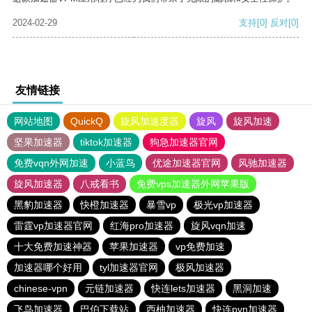
2024-02-29
支持
[0]
反对
[0]
友情链接
网站地图
QuickQ
旋风加速度器
旋风
旋风加速
坚果加速器
tiktok加速器
狗急加速器官网
免费vqn外网加速
小蓝鸟
优途加速器官网
风驰加速器
旋风加速器
八戒看书
免费vps加速器外网苹果版
黑豹加速器
快橙加速器
暴雪vp
极光vp加速器
雷霆vp加速器官网
红海pro加速器
旋风vqn加速
十大免费加速神器
苹果加速器
vp免费加速
加速器哪个好用
tyl加速器官网
极风加速器
chinese-vpn
元链加速器
快连lets加速器
黑洞加速
飞鸟加速器
巴伯下载站
西柚加速器
快连pvn加速器