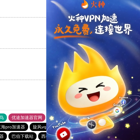
支持
[0]
反对
[0]
支持
[0]
反对
[0]
支持
[0]
反对
[0]
鸟
优途加速器官网
风驰加速器
旋风加速器
八戒看书
红海pro加速器
旋风vqn加速
十大免费加速神器
苹果加速器
器
巴伯下载站
西柚加速器
快连pvn加速器