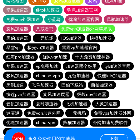
网站地图
QuickQ
旋风加速度器
旋风
旋风加速
坚果加速器
tiktok加速器
狗急加速器官网
免费vqn外网加速
小蓝鸟
优途加速器官网
风驰加速器
旋风加速器
八戒看书
免费vps加速器外网苹果版
黑豹加速器
一元机场
IOS加速器
快橙加速器
暴雪vp
极光vp加速器
雷霆vp加速器官网
红海pro加速器
旋风vqn加速
十大免费加速神器
苹果加速器
vp免费加速
加速器哪个好用
tyl加速器官网
极风加速器
chinese-vpn
元链加速器
快连lets加速器
黑洞加速
飞鸟加速器
巴伯下载站
西柚加速器
快连pvn加速器
旋风加速度器
蚂蚁npv加速器
云帆加速器
夏时加速器
飞机加速器
大象加速器
迷雾通
免费vqn加速外网
一元机场
免费vps加速器外网
优途加速器
china-vpn
熊猫加速器
外网加速免费软件
免费跨墙软件
GOROOO下载站
vp加速器官网
永久免费使用的加速器
下载