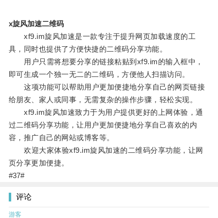
x旋风加速二维码
xf9.im旋风加速是一款专注于提升网页加载速度的工
具，同时也提供了方便快捷的二维码分享功能。
用户只需将想要分享的链接粘贴到xf9.im的输入框中，
即可生成一个独一无二的二维码，方便他人扫描访问。
这项功能可以帮助用户更加便捷地分享自己的网页链接
给朋友、家人或同事，无需复杂的操作步骤，轻松实现。
xf9.im旋风加速致力于为用户提供更好的上网体验，通
过二维码分享功能，让用户更加便捷地分享自己喜欢的内
容，推广自己的网站或博客等。
欢迎大家体验xf9.im旋风加速的二维码分享功能，让网
页分享更加便捷。
#37#
评论
游客