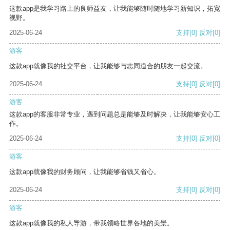
这款app是我学习路上的良师益友，让我能够随时随地学习新知识，拓宽
视野。
2025-06-24
支持
[0]
反对
[0]
游客
这款app就像我的社交平台，让我能够与志同道合的朋友一起交流。
2025-06-24
支持
[0]
反对
[0]
游客
这款app的客服非常专业，遇到问题总是能够及时解决，让我能够安心工
作。
2025-06-24
支持
[0]
反对
[0]
游客
这款app就像我的财务顾问，让我能够省钱又省心。
2025-06-24
支持
[0]
反对
[0]
游客
这款app就像我的私人导游，带我领略世界各地的美景。