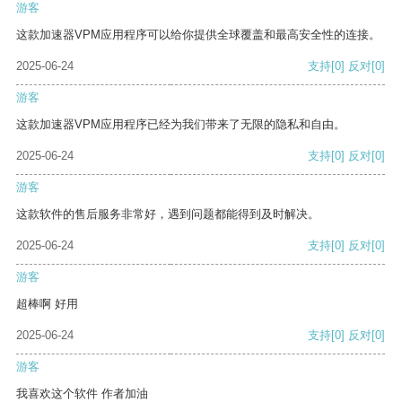
游客
这款加速器VPM应用程序可以给你提供全球覆盖和最高安全性的连接。
2025-06-24
支持
[0]
反对
[0]
游客
这款加速器VPM应用程序已经为我们带来了无限的隐私和自由。
2025-06-24
支持
[0]
反对
[0]
游客
这款软件的售后服务非常好，遇到问题都能得到及时解决。
2025-06-24
支持
[0]
反对
[0]
游客
超棒啊 好用
2025-06-24
支持
[0]
反对
[0]
游客
我喜欢这个软件 作者加油