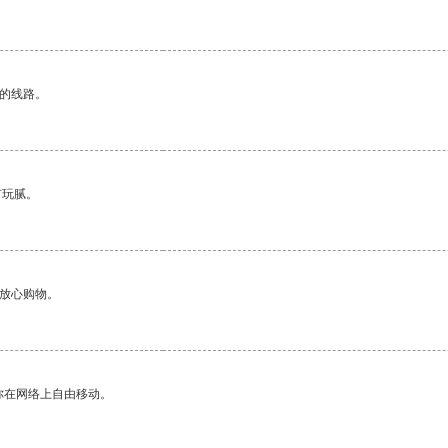
区的线路。
有玩腻。
够放心购物。
你在网络上自由移动。