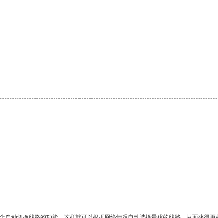
。
一个自动切换线路的功能，这样就可以根据网络情况自动选择最优的线路，从而获得更