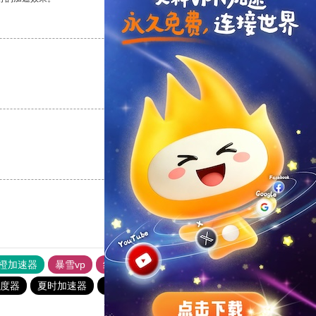
支持
[0]
反对
[0]
支持
[0]
反对
[0]
支持
[0]
反对
[0]
橙加速器
暴雪vp
红海pro加速器
苹果加速器
度器
夏时加速器
飞机加速器
大象加速器
一元机场