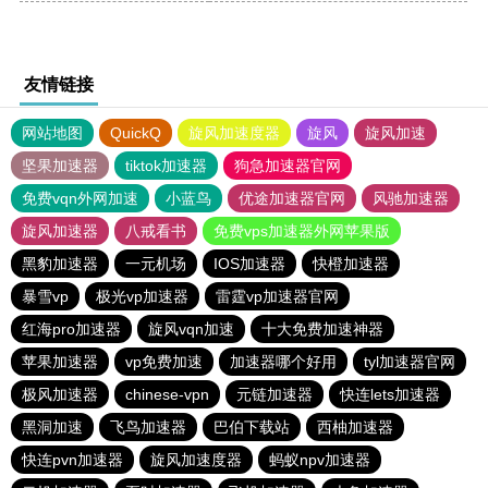
友情链接
网站地图
QuickQ
旋风加速度器
旋风
旋风加速
坚果加速器
tiktok加速器
狗急加速器官网
免费vqn外网加速
小蓝鸟
优途加速器官网
风驰加速器
旋风加速器
八戒看书
免费vps加速器外网苹果版
黑豹加速器
一元机场
IOS加速器
快橙加速器
暴雪vp
极光vp加速器
雷霆vp加速器官网
红海pro加速器
旋风vqn加速
十大免费加速神器
苹果加速器
vp免费加速
加速器哪个好用
tyl加速器官网
极风加速器
chinese-vpn
元链加速器
快连lets加速器
黑洞加速
飞鸟加速器
巴伯下载站
西柚加速器
快连pvn加速器
旋风加速度器
蚂蚁npv加速器