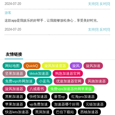
2024-07-20
支持
[0]
反对
[0]
游客
这款app是我娱乐的好帮手，让我能够放松身心，享受美好时光。
2024-07-20
支持
[0]
反对
[0]
友情链接
网站地图
QuickQ
旋风加速度器
旋风
旋风加速
坚果加速器
tiktok加速器
狗急加速器官网
免费vqn外网加速
小蓝鸟
优途加速器官网
风驰加速器
旋风加速器
八戒看书
免费vps加速器外网苹果版
黑豹加速器
快橙加速器
暴雪vp
红海pro加速器
苹果加速器
vp免费加速
加速器哪个好用
元链加速器
快连lets加速器
黑洞加速
巴伯下载站
西柚加速器