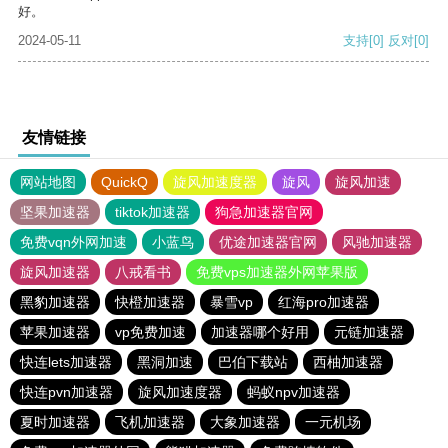
好。
2024-05-11
支持
[0]
反对
[0]
友情链接
网站地图
QuickQ
旋风加速度器
旋风
旋风加速
坚果加速器
tiktok加速器
狗急加速器官网
免费vqn外网加速
小蓝鸟
优途加速器官网
风驰加速器
旋风加速器
八戒看书
免费vps加速器外网苹果版
黑豹加速器
快橙加速器
暴雪vp
红海pro加速器
苹果加速器
vp免费加速
加速器哪个好用
元链加速器
快连lets加速器
黑洞加速
巴伯下载站
西柚加速器
快连pvn加速器
旋风加速度器
蚂蚁npv加速器
夏时加速器
飞机加速器
大象加速器
一元机场